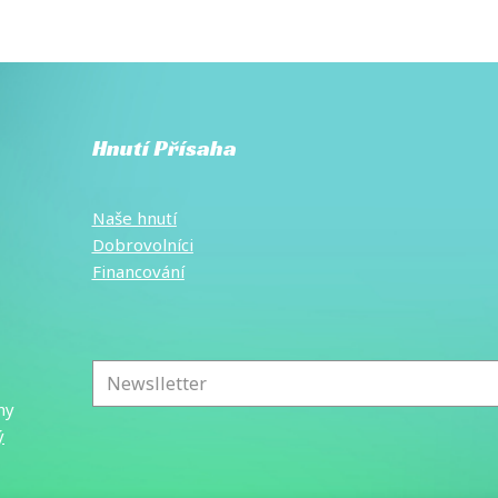
Hnutí Přísaha
Naše hnutí
Dobrovolníci
Financování
E-
mail
*
ny
ý