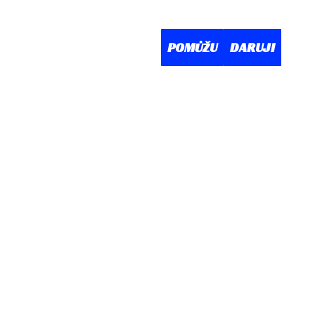
RAM
O NÁS
KONTAKT
POMŮŽU
DARUJI