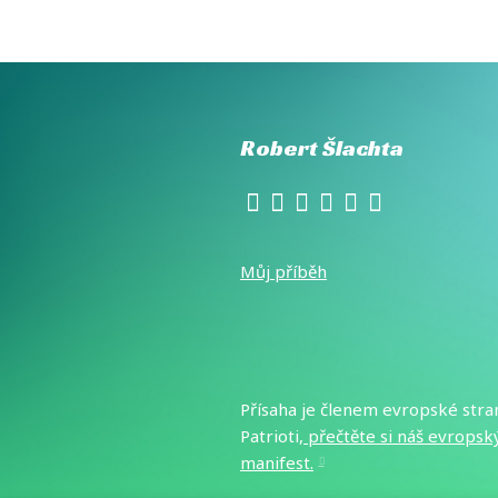
Robert Šlachta
Můj příběh
Přísaha je členem evropské stra
Patrioti,
přečtěte si náš evropsk
manifest
.