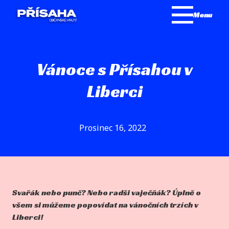
Menu
Vánoce s Přísahou v
Liberci
Prosinec 16, 2022
Svařák nebo punč? Nebo radši vaječňák? Úplně o
všem si můžeme popovídat na vánočních trzích v
Liberci!