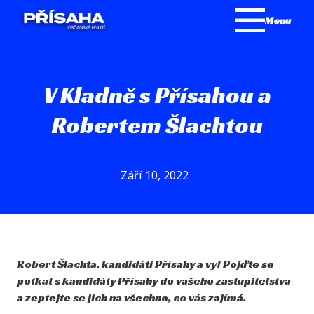
Menu
V Kladně s Přísahou a
Robertem Šlachtou
Září 10, 2022
Robert Šlachta, kandidáti Přísahy a vy! Pojďte se
potkat s kandidáty Přísahy do vašeho zastupitelstva
a zeptejte se jich na všechno, co vás zajímá.