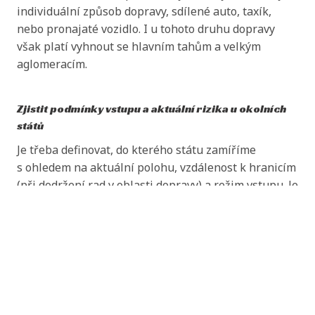
individuální způsob dopravy, sdílené auto, taxík,
nebo pronajaté vozidlo. I u tohoto druhu dopravy
však platí vyhnout se hlavním tahům a velkým
aglomeracím.
Zjistit podmínky vstupu a aktuální rizika u okolních
států
Je třeba definovat, do kterého státu zamíříme
s ohledem na aktuální polohu, vzdálenost k hranicím
(při dodržení rad v oblasti dopravy) a režim vstupu. Je
třeba volit takový stát, kde nemáme vízovou
Abychom vám usnadnili procházení stránek, nabídli
povinnost, který má na svém území funkční
přizpůsobený obsah nebo reklamu a mohli anonymně
konzulární zastoupení ČR. Je současně třeba
analyzovat návštěvnost, využíváme soubory cookies,
připravit správný hraniční přechod, který bude
které sdílíme se svými partnery pro sociální média,
funkční a který bude mimo hlavní trasy a
inzerci a analýzu. Jejich nastavení upravíte odkazem
"Nastavení cookies" a kdykoliv jej můžete změnit v
kontaktovat jej předem, zjistit, zda bude odbavovat a
patičce webu. Podrobnější informace najdete v našich
to i mou národnost a jaké budou aktuální celní a