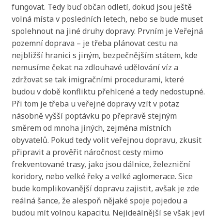
fungovat. Tedy buď občan odletí, dokud jsou ještě
volná místa v posledních letech, nebo se bude muset
spolehnout na jiné druhy dopravy. Prvním je Veřejná
pozemní doprava – je třeba plánovat cestu na
nejbližší hranici s jiným, bezpečnějším státem, kde
nemusíme čekat na zdlouhavé udělování víz a
zdržovat se tak imigračními procedurami, které
budou v době konfliktu přehlcené a tedy nedostupné.
Při tom je třeba u veřejné dopravy vzít v potaz
násobně vyšší poptávku po přepravě stejným
směrem od mnoha jiných, zejména místních
obyvatelů. Pokud tedy volit veřejnou dopravu, zkusit
připravit a prověřit náročnost cesty mimo
frekventované trasy, jako jsou dálnice, železniční
koridory, nebo velké řeky a velké aglomerace. Sice
bude komplikovanější dopravu zajistit, avšak je zde
reálná šance, že alespoň nějaké spoje pojedou a
budou mít volnou kapacitu. Nejideálnější se však jeví