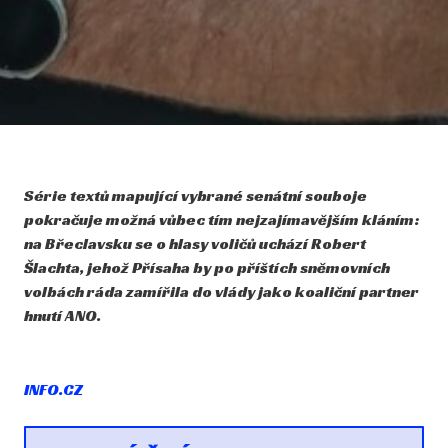
Série textů mapující vybrané senátní souboje
pokračuje možná vůbec tím nejzajímavějším kláním:
na Břeclavsku se o hlasy voličů uchází Robert
Šlachta, jehož Přísaha by po příštích sněmovních
volbách ráda zamířila do vlády jako koaliční partner
hnutí ANO.
INFO.CZ