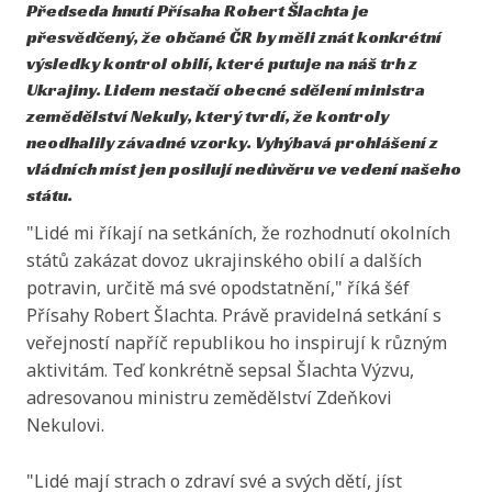
Předseda hnutí Přísaha Robert Šlachta je
přesvědčený, že občané ČR by měli znát konkrétní
výsledky kontrol obilí, které putuje na náš trh z
Ukrajiny. Lidem nestačí obecné sdělení ministra
zemědělství Nekuly, který tvrdí, že kontroly
neodhalily závadné vzorky. Vyhýbavá prohlášení z
vládních míst jen posilují nedůvěru ve vedení našeho
státu.
"Lidé mi říkají na setkáních, že rozhodnutí okolních
států zakázat dovoz ukrajinského obilí a dalších
potravin, určitě má své opodstatnění," říká šéf
Přísahy Robert Šlachta. Právě pravidelná setkání s
veřejností napříč republikou ho inspirují k různým
aktivitám. Teď konkrétně sepsal Šlachta Výzvu,
adresovanou ministru zemědělství Zdeňkovi
Nekulovi.
"Lidé mají strach o zdraví své a svých dětí, jíst