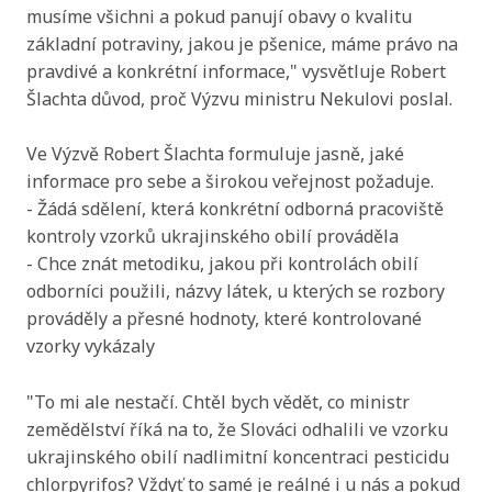
musíme všichni a pokud panují obavy o kvalitu
základní potraviny, jakou je pšenice, máme právo na
pravdivé a konkrétní informace," vysvětluje Robert
Šlachta důvod, proč Výzvu ministru Nekulovi poslal.
Ve Výzvě Robert Šlachta formuluje jasně, jaké
informace pro sebe a širokou veřejnost požaduje.
- Žádá sdělení, která konkrétní odborná pracoviště
kontroly vzorků ukrajinského obilí prováděla
- Chce znát metodiku, jakou při kontrolách obilí
odborníci použili, názvy látek, u kterých se rozbory
prováděly a přesné hodnoty, které kontrolované
vzorky vykázaly
"To mi ale nestačí. Chtěl bych vědět, co ministr
zemědělství říká na to, že Slováci odhalili ve vzorku
ukrajinského obilí nadlimitní koncentraci pesticidu
chlorpyrifos? Vždyť to samé je reálné i u nás a pokud