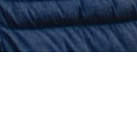
Abychom vám usnadnili procházení stránek,
reklamu a mohli anonymně analyzovat návšt
které sdílíme se svými partnery pro sociální m
Ještě to zvládáte číst? Protože
nastavení upravíte odkazem "Nastavení cooki
situace. Další velké peníze v k
patičce webu. Podrobnější informace najdet
osobních údajů a používání souborů cookies.
Asi už dva týdny musíme nosit 
určitého stupně ochrany. Buď 
S těma s označením KN95 je vel
podle Vladimíra Ždímala z Akad