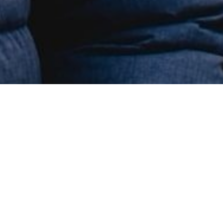
 nabídli přizpůsobený obsah nebo
ěvnost, využíváme soubory cookies,
édia, inzerci a analýzu. Jejich
 já to už ani nestíhám psát. Další šílená veřejná zakázka vlá
Povolit povinné
es" a kdykoliv jej můžete změnit v
apse podivného podnikatele. Tentokrát to jsou respirátory.
e v našich Zásadách ochrany
 Souhlasíte s používáním cookies?
povinně respirátory. Prakticky všude. Vláda po nás vyžaduje
FFP2, nebo KN95.
ký problém. Je to čínská norma, která používá jiný způsob t
emie věd se nehodí na ochranu proti koronaviru. Jsou k nič