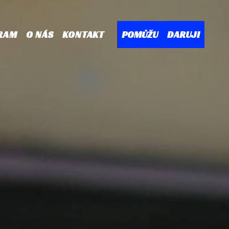
RAM
O NÁS
KONTAKT
POMŮŽU
DARUJI