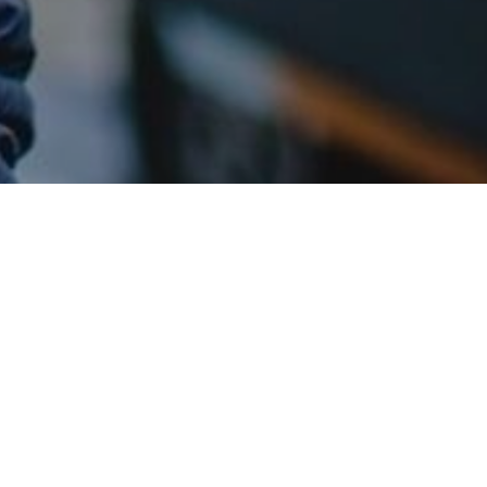
dy. Další totálně nepřehledná
Nastavení cookies
Povolit vše
 abychom nosili respirátory
estování než ta evropská. A
emu a neměly by se používat.