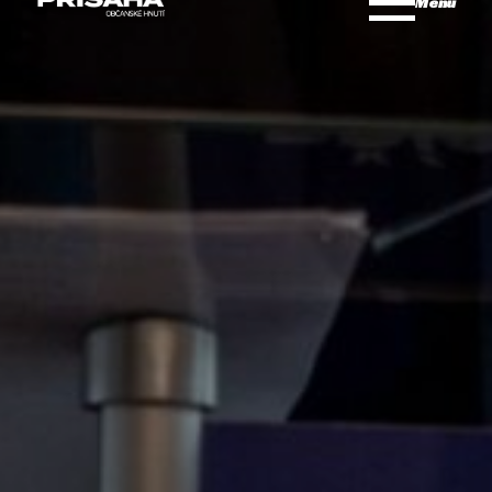
Dne 15. září podal Robert Šlachta, předseda hnutí