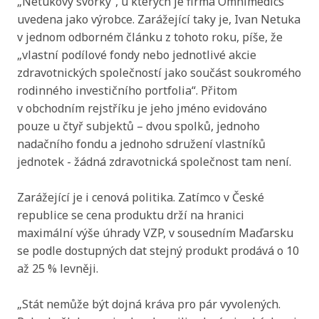
"Nastavení cookies" a kdykoliv jej můžete změnit v
Zarážející je i cenová politika. Zatímco v České
patičce webu. Podrobnější informace najdete v našich
republice se cena produktu drží na hranici
Zásadách ochrany osobních údajů a používání souborů
maximální výše úhrady VZP, v sousedním Maďarsku
cookies. Souhlasíte s používáním cookies?
se podle dostupných dat stejný produkt prodává o 10
až 25 % levněji.
Povolit povinné
Nastavení cookies
„Stát nemůže být dojná kráva pro pár vyvolených.
Pokud někdo manipuloval s miliardovými zakázkami
Povolit vše
na úkor pacientů a veřejných peněz, musí za to nést
odpovědnost. Hnutí Přísaha bude tyto případy dál
rozkrývat a tlačit na systémové změny v oblasti
zdravotnictví i veřejného zadávání. Nikdy jiný kromě
Přísahy to totiž nedokáže,“ uzavřel Robert Šlachta.