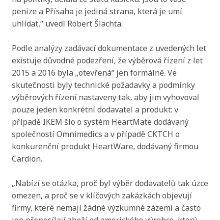
společností Omnimedics a v případě CKTCH o
konkurenční produkt HeartWare, dodávaný firmou
Cardion.
„Nabízí se otázka, proč byl výběr dodavatelů tak úzce
omezen, a proč se v klíčových zakázkách objevují
firmy, které nemají žádné výzkumné zázemí a často
jen přeposílají zboží od amerického výrobce, který
přitom má v Česku vlastní pobočku,“ upozornil
Šlachta.
Společnost Omnimedics, která produkty HeartMate
pouze distribuuje (výrobcem je americká společnost
Abbott), získala od roku 2016 veřejné zakázky od
IKEM v celkové maximální hodnotě téměř 1,2
miliardy Kč bez DPH. Podle dostupných údajů
vytvořila firma na přeprodeji těchto produktů
kumulovanou obchodní marži přes 140 milionů