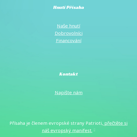
Napište
nám
Přísaha je členem evropské strany Patrioti,
přečtěte si
náš evropský manifest
.
E-
mail
*
Odeslat
Zásady ochrany osobních
Nastavení cookies
údajů