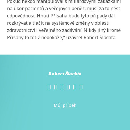
Robert Šlachta
Můj příběh
Hnutí Přísaha
Naše hnutí
Dobrovolníci
Financování
Kontakt