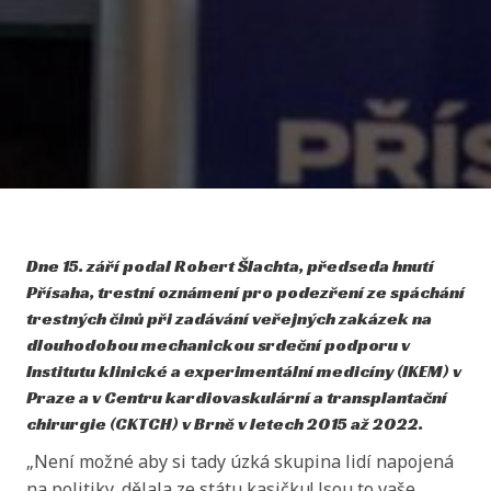
Přísaha, trestní oznámení pro podezření ze spáchání
trestných činů při zadávání veřejných zakázek na
dlouhodobou mechanickou srdeční podporu v
Institutu klinické a experimentální medicíny (IKEM) v
Praze a v Centru kardiovaskulární a transplantační
chirurgie (CKTCH) v Brně v letech 2015 až 2022.
„Není možné aby si tady úzká skupina lidí napojená
na politiky, dělala ze státu kasičku! Jsou to vaše
peníze a Přísaha je jediná strana, která je umí
uhlídat,“ uvedl Robert Šlachta.
Podle analýzy zadávací dokumentace z uvedených let
existuje důvodné podezření, že výběrová řízení z let
2015 a 2016 byla „otevřená“ jen formálně. Ve
skutečnosti byly technické požadavky a podmínky
výběrových řízení nastaveny tak, aby jim vyhovoval
pouze jeden konkrétní dodavatel a produkt: v
případě IKEM šlo o systém HeartMate dodávaný