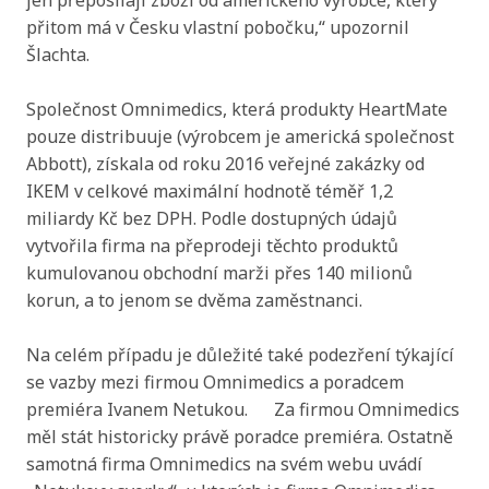
korun, a to jenom se dvěma zaměstnanci.
Na celém případu je důležité také podezření týkající
se vazby mezi firmou Omnimedics a poradcem
premiéra Ivanem Netukou. Za firmou Omnimedics
měl stát historicky právě poradce premiéra. Ostatně
samotná firma Omnimedics na svém webu uvádí
„Netukovy svorky“, u kterých je firma Omnimedics
uvedena jako výrobce. Zarážející taky je, Ivan Netuka
v jednom odborném článku z tohoto roku, píše, že
„vlastní podílové fondy nebo jednotlivé akcie
zdravotnických společností jako součást soukromého
rodinného investičního portfolia“. Přitom
Abychom vám usnadnili procházení stránek, nabídli
v obchodním rejstříku je jeho jméno evidováno
přizpůsobený obsah nebo reklamu a mohli anonymně
pouze u čtyř subjektů – dvou spolků, jednoho
analyzovat návštěvnost, využíváme soubory cookies,
nadačního fondu a jednoho sdružení vlastníků
které sdílíme se svými partnery pro sociální média,
jednotek - žádná zdravotnická společnost tam není.
inzerci a analýzu. Jejich nastavení upravíte odkazem