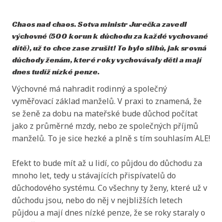
Chaos nad chaos. Sotva ministr Jurečka zavedl
výchovné (500 korun k důchodu za každé vychované
dítě), už to chce zase zrušit! To bylo slibů, jak srovná
důchody ženám, které roky vychovávaly děti a mají
dnes tudíž nízké penze.
Výchovné má nahradit rodinný a společný
vyměřovací základ manželů. V praxi to znamená, že
se ženě za dobu na mateřské bude důchod počítat
jako z průměrné mzdy, nebo ze společných příjmů
manželů. To je sice hezké a plně s tím souhlasím ALE!
Efekt to bude mít až u lidí, co půjdou do důchodu za
mnoho let, tedy u stávajících přispívatelů do
důchodového systému. Co všechny ty ženy, které už v
důchodu jsou, nebo do něj v nejbližších letech
půjdou a mají dnes nízké penze, že se roky staraly o