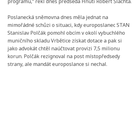
programu,“ řekl dnes předseda Hnutí Robert Šlachta.
Poslanecká sněmovna dnes měla jednat na
mimořádné schůzi o situaci, kdy europoslanec STAN
Stanislav Polčák pomohl obcím v okolí vybuchlého
muničního skladu Vrbětice získat dotace a pak si
jako advokát chtěl naúčtovat provizi 7,5 milionu
korun. Polčák rezignoval na post místopředsedy
strany, ale mandát europoslance si nechal.