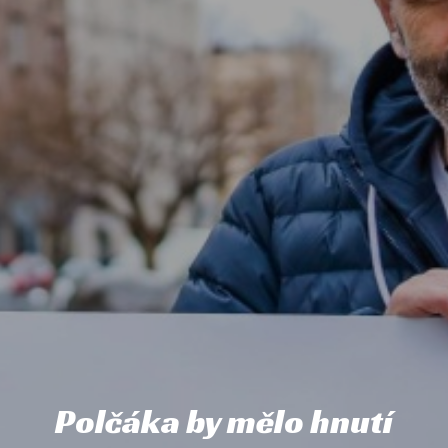
Polčáka by mělo hnutí