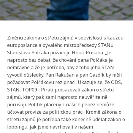
Změnu zákona o střetu zájmů v souvislosti s kauzou
europoslance a bývalého místopředsedy STANu
Stanislava Polčáka požaduje Hnutí Přísaha. „Je
naprosto bez debat, že chování pana Polčáka je
nemravné a že je potřeba, aby z toho jeho STAN
vyvodil důsledky. Pan Rakušan a pan Gazdík by měli
požadovat Polčákovu rezignaci. Ukazuje se, že ODS,
STAN, TOP09 i Piráti prosazovali zákon o střetu
zájmů, který pak sami naprosto neuvěřitelně
porušují. Politik placený z našich peněz nemůže
účtovat provize za politickou práci. Kromě zákona o
střetu zájmů je potřeba také konečně udělat zákon o
lobbingu, jak jsme navrhovali v našem