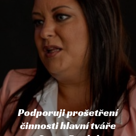
Podporuji prošetření
činnosti hlavní tváře