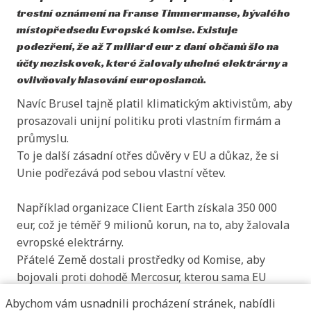
trestní oznámení na Franse Timmermanse, bývalého
místopředsedu Evropské komise. Existuje
podezření, že až 7 miliard eur z daní občanů šlo na
účty neziskovek, které žalovaly uhelné elektrárny a
ovlivňovaly hlasování europoslanců.
Navíc Brusel tajně platil klimatickým aktivistům, aby
prosazovali unijní politiku proti vlastním firmám a
průmyslu.
To je další zásadní otřes důvěry v EU a důkaz, že si
Unie podřezává pod sebou vlastní větev.
Například organizace Client Earth získala 350 000
eur, což je téměř 9 milionů korun, na to, aby žalovala
evropské elektrárny.
Přátelé Země dostali prostředky od Komise, aby
bojovali proti dohodě Mercosur, kterou sama EU
oficiálně podporuje. Skandál sám o sobě.
Abychom vám usnadnili procházení stránek, nabídli