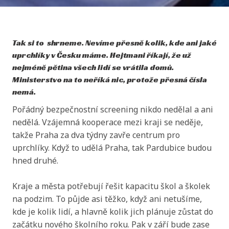
Tak si to shrneme. Nevíme přesně kolik, kde ani jaké
uprchlíky v Česku máme. Hejtmani říkají, že už
nejméně pětina všech lidí se vrátila domů.
Ministerstvo na to neříká nic, protože přesná čísla
nemá.
Pořádný bezpečnostní screening nikdo nedělal a ani
nedělá. Vzájemná kooperace mezi kraji se neděje,
takže Praha za dva týdny zavře centrum pro
uprchlíky. Když to udělá Praha, tak Pardubice budou
hned druhé.
Kraje a města potřebují řešit kapacitu škol a školek
na podzim. To půjde asi těžko, když ani netušíme,
kde je kolik lidí, a hlavně kolik jich plánuje zůstat do
začátku nového školního roku. Pak v září bude zase