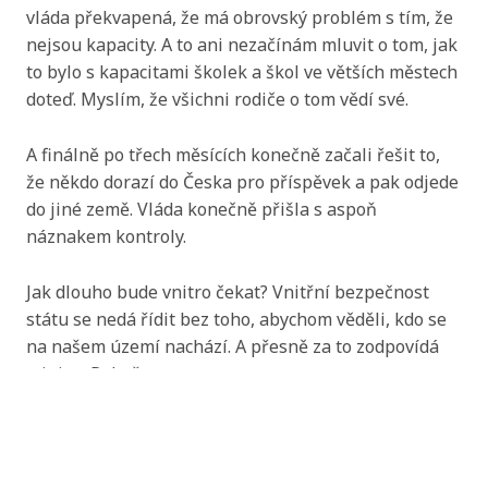
vláda překvapená, že má obrovský problém s tím, že
nejsou kapacity. A to ani nezačínám mluvit o tom, jak
to bylo s kapacitami školek a škol ve větších městech
doteď. Myslím, že všichni rodiče o tom vědí své.
A finálně po třech měsících konečně začali řešit to,
že někdo dorazí do Česka pro příspěvek a pak odjede
do jiné země. Vláda konečně přišla s aspoň
náznakem kontroly.
Jak dlouho bude vnitro čekat? Vnitřní bezpečnost
státu se nedá řídit bez toho, abychom věděli, kdo se
na našem území nachází. A přesně za to zodpovídá
ministr. Rakušan.
Abychom vám usnadnili procházení stránek, nabídli
přizpůsobený obsah nebo reklamu a mohli anonymně
analyzovat návštěvnost, využíváme soubory cookies,
Robert Šlachta
které sdílíme se svými partnery pro sociální média,