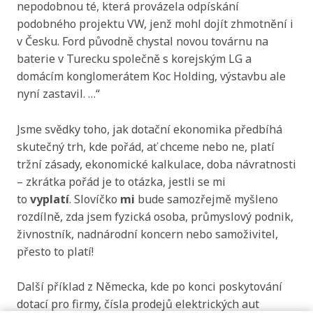
nepodobnou té, která provázela odpískání
podobného projektu VW, jenž mohl dojít zhmotnění i
v Česku. Ford původně chystal novou továrnu na
baterie v Turecku společně s korejským LG a
domácím konglomerátem Koc Holding, výstavbu ale
nyní zastavil. …“
Jsme svědky toho, jak dotační ekonomika předbíhá
skutečný trh, kde pořád, ať chceme nebo ne, platí
tržní zásady, ekonomické kalkulace, doba návratnosti
– zkrátka pořád je to otázka, jestli se mi
to
vyplatí
. Slovíčko
mi
bude samozřejmě myšleno
rozdílně, zda jsem fyzická osoba, průmyslový podnik,
živnostník, nadnárodní koncern nebo samoživitel,
přesto to platí!
Další příklad z Německa, kde po konci poskytování
dotací pro firmy, čísla prodejů elektrických aut