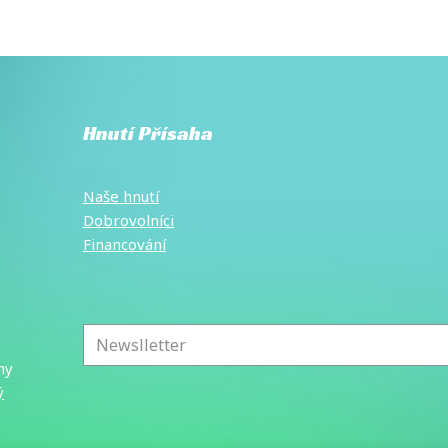
Hnutí Přísaha
Naše hnutí
Dobrovolníci
Financování
E-
mail
*
ny
ý