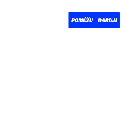
RAM
O NÁS
KONTAKT
POMŮŽU
DARUJI