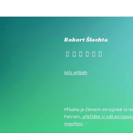
Robert Šlachta
Můj příběh
Přísaha je členem evropské stra
Patrioti,
přečtěte si náš evropsk
manifest
.