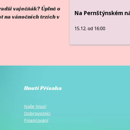
adši vaječňák? Úplně o
Na Pernštýnském n
 na vánočních trzích v
15.12. od 16:00
Hnutí Přísaha
Naše hnutí
Dobrovolníci
Financování