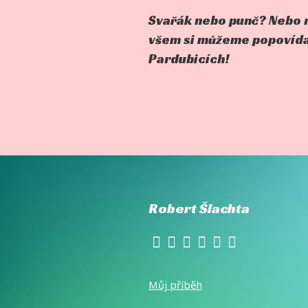
Svařák nebo punč? Nebo r
všem si můžeme popovídat
Pardubicích!
Robert Šlachta
Můj příběh