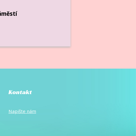
áměstí
Kontakt
Napište
nám