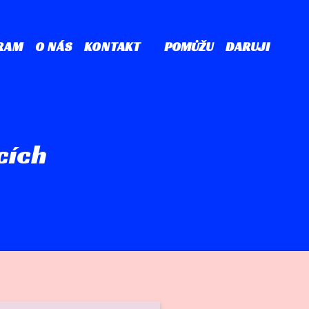
RAM
O NÁS
KONTAKT
POMŮŽU
DARUJI
cích