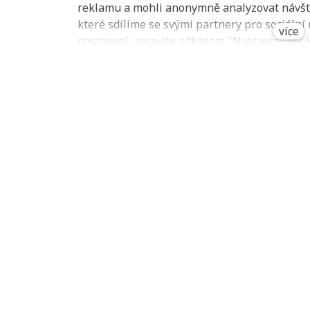
reklamu a mohli anonymně analyzovat návšt
které sdílíme se svými partnery pro sociální m
více
nastavení upravíte odkazem "Nastavení cooki
patičce webu. Podrobnější informace najdet
osobních údajů a používání souborů cookies.
Klasika! Nic jiného jsem o
otevřenosti. A pak? Pak vš
Blažek. Stanjura, Černochová, 
soupis svého majetku a říkají, 
nebude! Její projednávání pořá
Ptáte se, proč mě to tak štve?
že politik má barák, na který si
že odkud přicházejí peníze, od