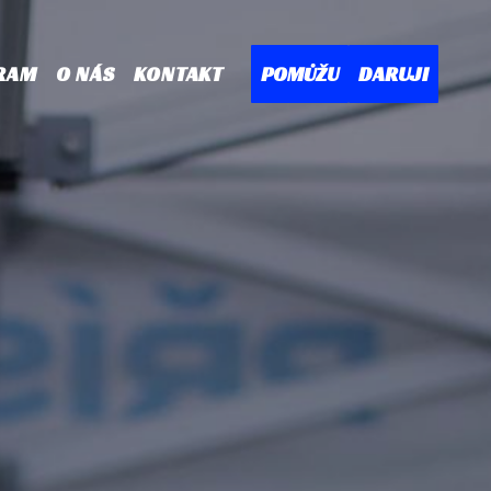
RAM
O NÁS
KONTAKT
POMŮŽU
DARUJI