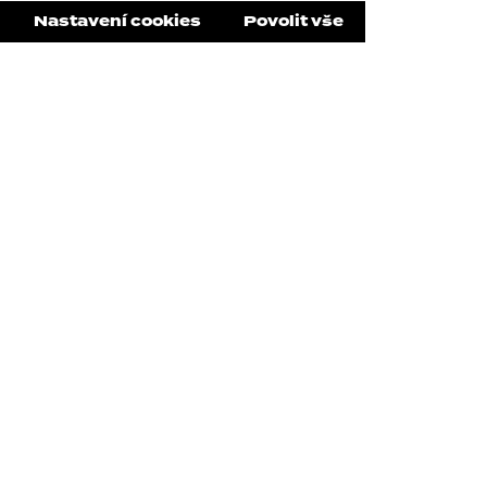
Nastavení cookies
Povolit vše
yšnil, že volí politiku
 poměry. Nechtějí zveřejnit
e ten háček. Žádná novela totiž
orupční opatření. Pokud vidíte,
nejsou legální. A taky je jasné,
 úlevy.