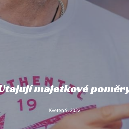
Utajují majetkové poměr
Květen 9, 2022