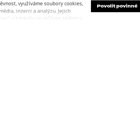
ěvnost, využíváme soubory cookies,
Povolit povinné
édia, inzerci a analýzu. Jejich
es" a kdykoliv jej můžete změnit v
e v našich Zásadách ochrany
 Souhlasíte s používáním cookies?
d nich ani nečekal. Fiala se hned v prvním projevu p
echno zatajili.
Válek, Baxa, Hubáčková. Tihle všichni utajují své majetkové
že to udělají až po novele zákona o střetu zájmu. A teď přijd
d odkládají, takže se k tomu určitě ani nedostanou.
 Protože zveřejňování majetkových poměrů je důležité protik
 nemohl vydělat ani za sto životů, je jasné, že peníze na něj 
tud budou přicházet taky různé prosby na službičky, kličky a