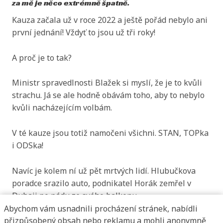
za mě je něco extrémně špatně.
Kauza začala už v roce 2022 a ještě pořád nebylo ani
první jednání! Vždyť to jsou už tři roky!
A proč je to tak?
Ministr spravedlnosti Blažek si myslí, že je to kvůli
strachu. Já se ale hodně obávám toho, aby to nebylo
kvůli nacházejícím volbám.
V té kauze jsou totiž namočeni všichni. STAN, TOPka
i ODSka!
Navíc je kolem ní už pět mrtvých lidí. Hlubučkova
poradce srazilo auto, podnikatel Horák zemřel v
Dubaji po pádu ze svého balkonu.
Abychom vám usnadnili procházení stránek, nabídli
přizpůsobený obsah nebo reklamu a mohli anonymně
Dozimetr je obrovská kauza, která definitivně