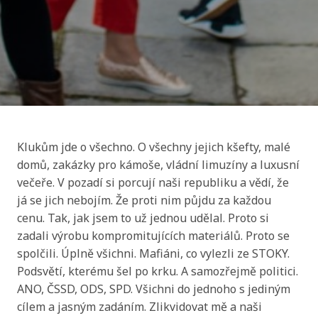
Klukům jde o všechno. O všechny jejich kšefty, malé
domů, zakázky pro kámoše, vládní limuzíny a luxusní
večeře. V pozadí si porcují naši republiku a vědí, že
já se jich nebojím. Že proti nim půjdu za každou
cenu. Tak, jak jsem to už jednou udělal. Proto si
zadali výrobu kompromitujících materiálů. Proto se
spolčili. Úplně všichni. Mafiáni, co vylezli ze STOKY.
Podsvětí, kterému šel po krku. A samozřejmě politici.
ANO, ČSSD, ODS, SPD. Všichni do jednoho s jediným
cílem a jasným zadáním. Zlikvidovat mě a naši