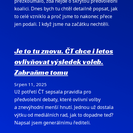
přezkoumalo, zda nejde o skrytou předvolební
koalici. Dnes bych tu chtěl detailně popsat, jak
to celé vzniklo a proč jsme to nakonec přece
jen podali. I když jsme na začátku nechtěli.
Je to tu znovu. ČT chce i letos
ovlivňovat výsledek voleb.
Zabraňme tomu
Srpen 11, 2025
Už potřetí ČT sepsala pravidla pro
předvolební debaty, které ovlivní volby
a znevýhodní menší hnutí. Jednou už dostala
výtku od mediálních rad, jak to dopadne teď?
Napsal jsem generálnímu řediteli.