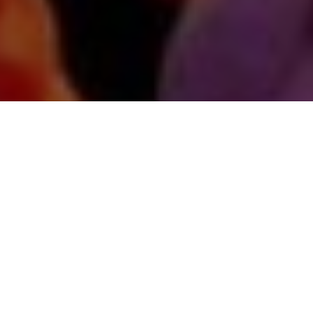
Abychom vám usnadnili procházení stránek, nabídli
přizpůsobený obsah nebo reklamu a mohli anonymně
analyzovat návštěvnost, využíváme soubory cookies,
které sdílíme se svými partnery pro sociální média,
inzerci a analýzu. Jejich nastavení upravíte odkazem
"Nastavení cookies" a kdykoliv jej můžete změnit v
patičce webu. Podrobnější informace najdete v našich
Zásadách ochrany osobních údajů a používání souborů
cookies. Souhlasíte s používáním cookies?
Povolit povinné