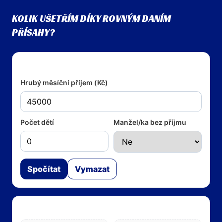
KOLIK UŠETŘÍM DÍKY ROVNÝM DANÍM
PŘÍSAHY?
Vstupy
Hrubý měsíční příjem (Kč)
Počet dětí
Manžel/ka bez příjmu
Spočítat
Vymazat
Výsledky