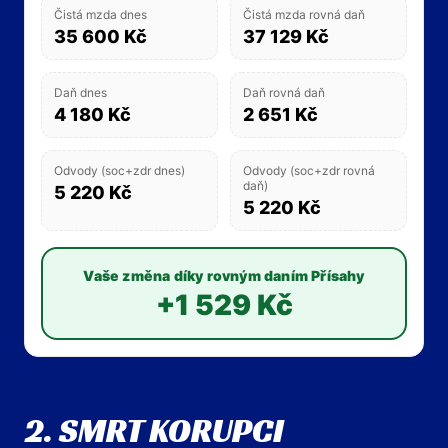
Čistá mzda dnes
Čistá mzda rovná daň
35 600 Kč
37 129 Kč
Daň dnes
Daň rovná daň
4 180 Kč
2 651 Kč
Odvody (soc+zdr dnes)
Odvody (soc+zdr rovná
daň)
5 220 Kč
5 220 Kč
Vaše změna díky rovným daním Přísahy
+1 529 Kč
2. SMRT KORUPCI