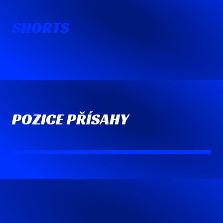
SHORTS
POZICE PŘÍSAHY
Robert Šlachta
Vladimír Kremlík
Předseda hnutí
Jiří Janeček