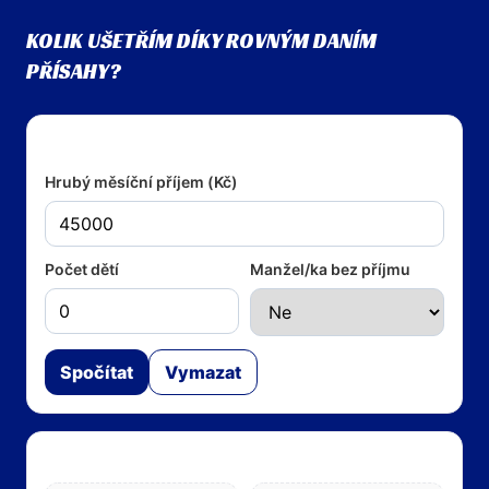
KOLIK UŠETŘÍM DÍKY ROVNÝM DANÍM
PŘÍSAHY?
Vstupy
Hrubý měsíční příjem (Kč)
Počet dětí
Manžel/ka bez příjmu
Spočítat
Vymazat
Výsledky