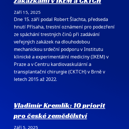
zakázkami v IKEM a CKTCH
Září 15, 2025
Dne 15. září podal Robert Šlachta, předseda
hnutí Přísaha, trestní oznámení pro podezření
ze spáchání trestných činů při zadávání
veřejných zakázek na dlouhodobou
mechanickou srdeční podporu v Institutu
klinické a experimentální medicíny (IKEM) v
Praze a v Centru kardiovaskulární a
transplantační chirurgie (CKTCH) v Brně v
letech 2015 až 2022.
Vladimír Kremlík: 10 priorit
pro české zemědělství
Září 5, 2025