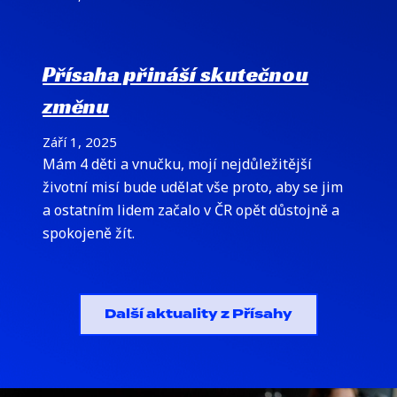
Přísaha přináší skutečnou
změnu
Září 1, 2025
Mám 4 děti a vnučku, mojí nejdůležitější
životní misí bude udělat vše proto, aby se jim
a ostatním lidem začalo v ČR opět důstojně a
spokojeně žít.
Další aktuality z Přísahy