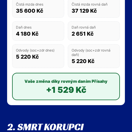
Čistá mzda dnes
Čistá mzda rovná daň
35 600 Kč
37 129 Kč
Daň dnes
Daň rovná daň
4 180 Kč
2 651 Kč
Odvody (soc+zdr dnes)
Odvody (soc+zdr rovná
daň)
5 220 Kč
5 220 Kč
Vaše změna díky rovným daním Přísahy
+1 529 Kč
2. SMRT KORUPCI