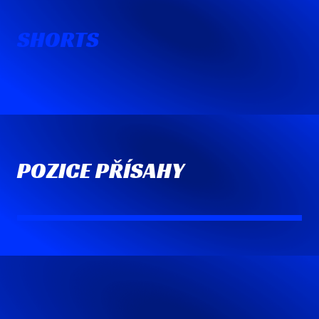
SHORTS
POZICE PŘÍSAHY
Robert Šlachta
Vladimír Kremlík
Předseda hnutí
Jiří Janeček