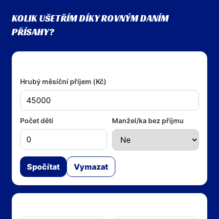
KOLIK UŠETŘÍM DÍKY ROVNÝM DANÍM
PŘÍSAHY?
Vstupy
Hrubý měsíční příjem (Kč)
Počet dětí
Manžel/ka bez příjmu
Spočítat
Vymazat
Výsledky