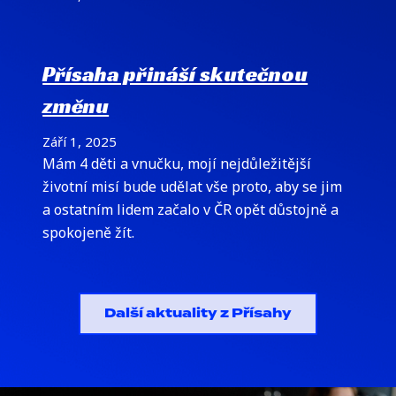
Přísaha přináší skutečnou
změnu
Září 1, 2025
Mám 4 děti a vnučku, mojí nejdůležitější
životní misí bude udělat vše proto, aby se jim
a ostatním lidem začalo v ČR opět důstojně a
spokojeně žít.
Další aktuality z Přísahy