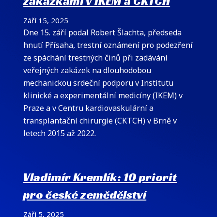
zakázkami v IKEM a CKTCH
Září 15, 2025
Dne 15. září podal Robert Šlachta, předseda
hnutí Přísaha, trestní oznámení pro podezření
ze spáchání trestných činů při zadávání
veřejných zakázek na dlouhodobou
mechanickou srdeční podporu v Institutu
klinické a experimentální medicíny (IKEM) v
Praze a v Centru kardiovaskulární a
transplantační chirurgie (CKTCH) v Brně v
letech 2015 až 2022.
Vladimír Kremlík: 10 priorit
pro české zemědělství
Září 5, 2025