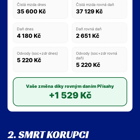
Čistá mzda dnes
Čistá mzda rovná daň
35 600 Kč
37 129 Kč
Daň dnes
Daň rovná daň
4 180 Kč
2 651 Kč
Odvody (soc+zdr dnes)
Odvody (soc+zdr rovná
daň)
5 220 Kč
5 220 Kč
Vaše změna díky rovným daním Přísahy
+1 529 Kč
2. SMRT KORUPCI