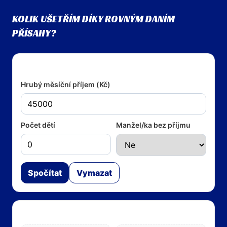
KOLIK UŠETŘÍM DÍKY ROVNÝM DANÍM
PŘÍSAHY?
Vstupy
Hrubý měsíční příjem (Kč)
Počet dětí
Manžel/ka bez příjmu
Spočítat
Vymazat
Výsledky