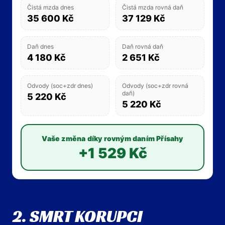
Čistá mzda dnes
Čistá mzda rovná daň
35 600 Kč
37 129 Kč
Daň dnes
Daň rovná daň
4 180 Kč
2 651 Kč
Odvody (soc+zdr dnes)
Odvody (soc+zdr rovná
daň)
5 220 Kč
5 220 Kč
Vaše změna díky rovným daním Přísahy
+1 529 Kč
2. SMRT KORUPCI