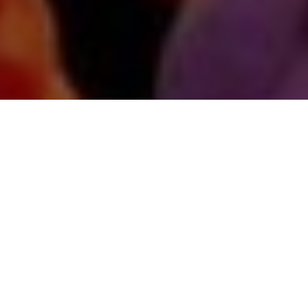
Abychom vám usnadnili procházení stránek, nabídli
přizpůsobený obsah nebo reklamu a mohli anonymně
analyzovat návštěvnost, využíváme soubory cookies,
které sdílíme se svými partnery pro sociální média,
inzerci a analýzu. Jejich nastavení upravíte odkazem
"Nastavení cookies" a kdykoliv jej můžete změnit v
patičce webu. Podrobnější informace najdete v našich
Zásadách ochrany osobních údajů a používání souborů
cookies. Souhlasíte s používáním cookies?
Povolit povinné