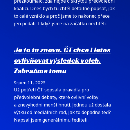
přezkoumalo, zda nejde o skrytou předvolební
koalici. Dnes bych tu chtěl detailně popsat, jak
to celé vzniklo a proč jsme to nakonec přece
jen podali. I když jsme na začátku nechtěli.
Je to tu znovu. ČT chce i letos
ovlivňovat výsledek voleb.
Zabraňme tomu
Srpen 11, 2025
Už potřetí ČT sepsala pravidla pro
předvolební debaty, které ovlivní volby
a znevýhodní menší hnutí. Jednou už dostala
výtku od mediálních rad, jak to dopadne teď?
Napsal jsem generálnímu řediteli.